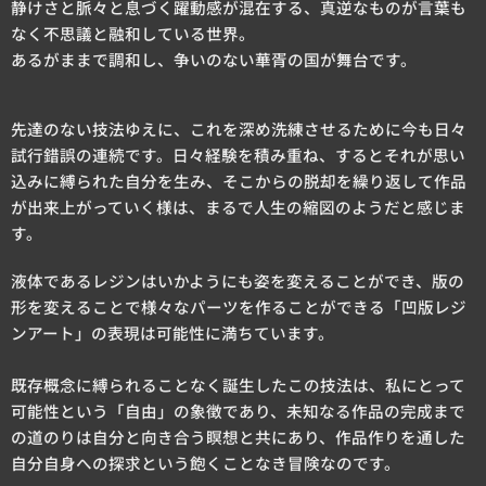
静けさと脈々と息づく躍動感が混在する、真逆なものが言葉も
なく不思議と融和している世界。
あるがままで調和し、争いのない華胥の国が舞台です。
先達のない技法ゆえに、これを深め洗練させるために今も日々
試行錯誤の連続です。日々経験を積み重ね、するとそれが思い
込みに縛られた自分を生み、そこからの脱却を繰り返して作品
が出来上がっていく様は、まるで人生の縮図のようだと感じま
す。
液体であるレジンはいかようにも姿を変えることができ、版の
形を変えることで様々なパーツを作ることができる「凹版レジ
ンアート」の表現は可能性に満ちています。
既存概念に縛られることなく誕生したこの技法は、私にとって
可能性という「自由」の象徴であり、未知なる作品の完成まで
の道のりは自分と向き合う瞑想と共にあり、作品作りを通した
自分自身への探求という飽くことなき冒険なのです。