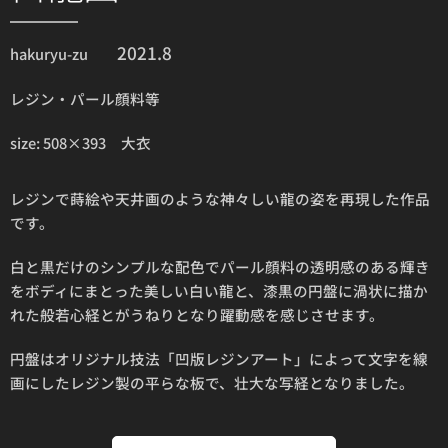
2021.8
hakuryu-zu
レジン・パール顔料等
size: 508×393 大衣
レジンで蒔絵や天井画のような神々しい龍の姿を再現した作品
です。
白と黒だけのシンプルな配色でパール顔料の透明感のある輝き
をボディにまとった美しい白い龍と、漆黒の円盤に渦状に描か
れた般若心経とがうねりとなり躍動感を感じさせます。
円盤はオリジナル技法「凹版レジンアート」によって文字を線
画にしたレジン製の平らな板で、壮大な写経となりました。