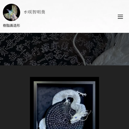
水咲智明葵
樹脂画造形