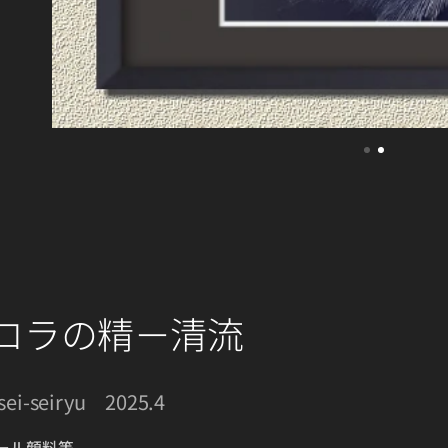
ロラの精－清流
sei-seiryu 2025.4
ール顔料等