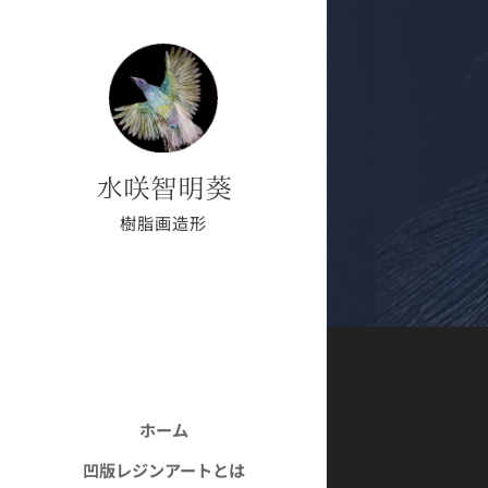
水咲智明葵
樹脂画造形
ホーム
凹版レジンアートとは