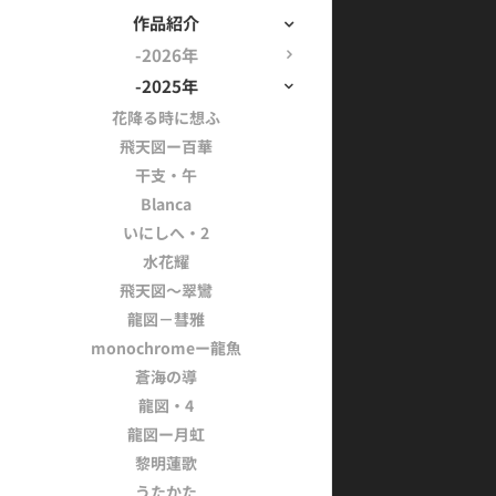
作品紹介
-2026年
-2025年
花降る時に想ふ
飛天図ー百華
干支・午
Blanca
いにしへ・2
水花耀
飛天図～翠鸞
龍図－彗雅
monochromeー龍魚
蒼海の導
龍図・4
龍図ー月虹
黎明蓮歌
うたかた