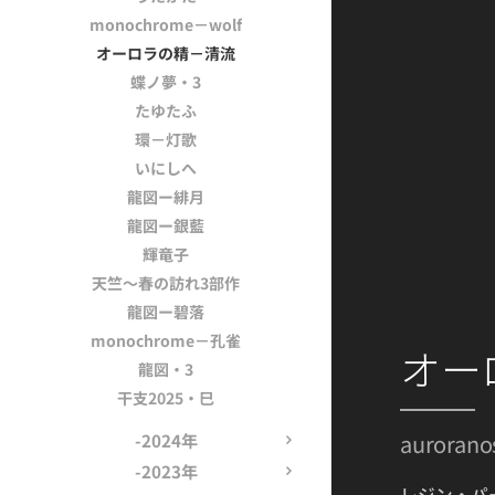
monochrome－wolf
オーロラの精－清流
蝶ノ夢・3
たゆたふ
環－灯歌
いにしへ
龍図ー緋月
龍図ー銀藍
輝竜子
天竺～春の訪れ3部作
龍図ー碧落
monochrome－孔雀
オー
龍図・3
干支2025・巳
-2024年
aurorano
-2023年
レジン・パ