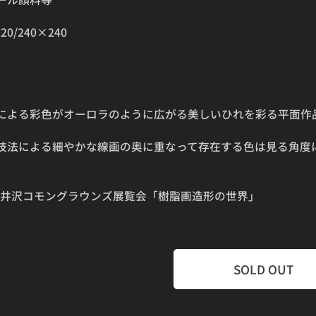
220/240×240
による彩色がオーロラのように広がる美しいひれを彩る平面作
技法による細やかな線画の奥に重なって存在する色は見る角度
4 軽井沢コモングラウンズ展覧会「樹脂画造形の世界」
SOLD OUT