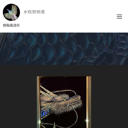
水咲智明葵
樹脂画造形