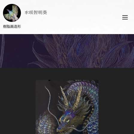
水咲智明葵
樹脂画造形