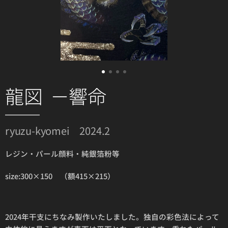
龍図 －響命
ryuzu-kyomei 2024.2
レジン・パール顔料・純銀箔粉等
size:300×150 （額415×215）
2024年干支にちなみ製作いたしました。独自の彩色法によって