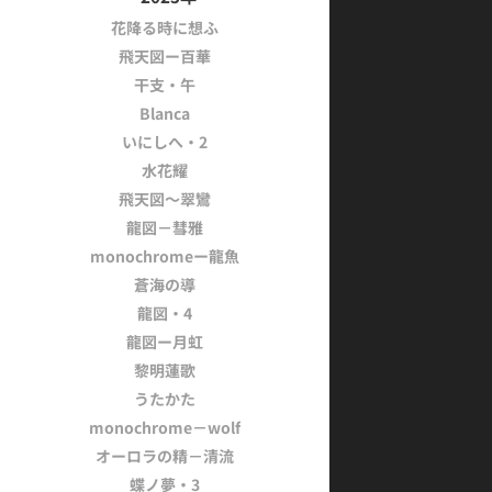
花降る時に想ふ
飛天図ー百華
干支・午
Blanca
いにしへ・2
水花耀
飛天図～翠鸞
龍図－彗雅
monochromeー龍魚
蒼海の導
龍図・4
龍図ー月虹
黎明蓮歌
うたかた
monochrome－wolf
オーロラの精－清流
蝶ノ夢・3