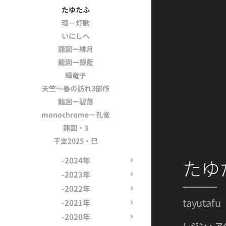
たゆたふ
環－灯歌
いにしへ
龍図ー緋月
龍図ー銀藍
輝竜子
天竺～春の訪れ3部作
龍図ー碧落
monochrome－孔雀
龍図・3
干支2025・巳
-2024年
たゆた
-2023年
-2022年
tayutafu
-2021年
-2020年
レジン・ア