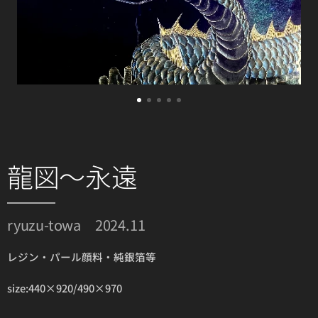
龍図～永遠
ryuzu-towa 2024.11
レジン・パール顔料・純銀箔等
size:440×920/490×970