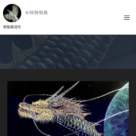
水咲智明葵
樹脂画造形