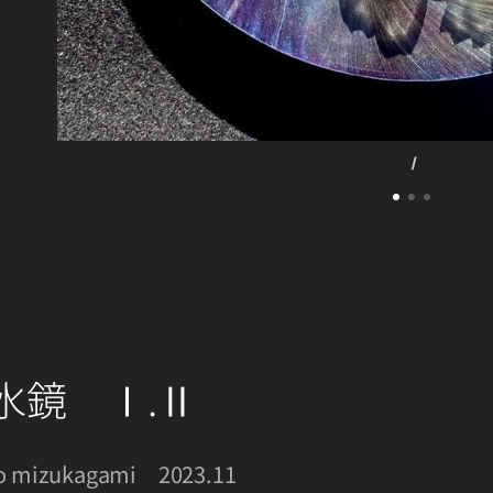
水鏡 Ⅰ.Ⅱ
o mizukagami 2023.11