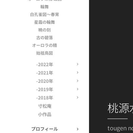
輪舞
白孔雀図～春宵
星霜の輪舞
暁の刻
古の碧落
Ⅰ
オーロラの精
始祖鳥図
-2022年
-2021年
-2020年
-2019年
-2018年
桃源
寸松庵
小作品
tougen n
プロフィール