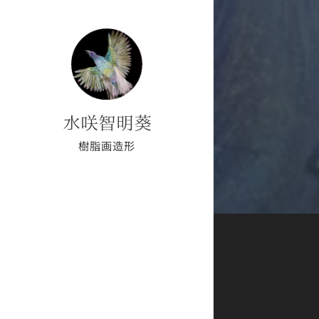
水咲智明葵
樹脂画造形