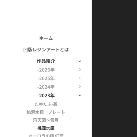
ホーム
凹版レジンアートとは
作品紹介
-2026年
-2025年
-2024年
-2023年
たゆたふ-碧
桃源水鏡 プレート
飛天図～雪月
桃源水鏡
オーロラの精 虹茜