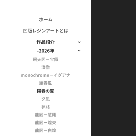
ホーム
凹版レジンアートとは
作品紹介
-2026年
飛天図－宝霞
澄徹
monochrome－イグアナ
耀春風
陽春の翼
夕凪
夢路
龍図－慧翔
龍図－煌央
龍図－白煌