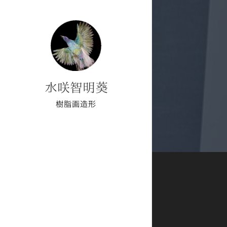
水咲智明葵
樹脂画造形