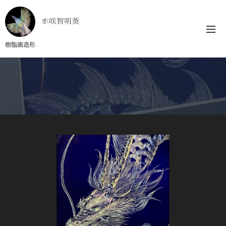
水咲智明葵
樹脂画造形